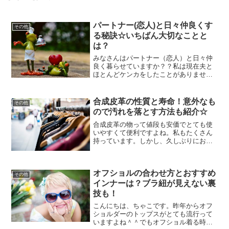
パートナー(恋人)と日々仲良くす
その他
る秘訣☆いちばん大切なことと
は？
みなさんはパートナー（恋人）と日々仲
良く暮らせていますか？？私は現在夫と
ほとんどケンカをしたことがありませ
ん。周りの友人には『あなたは優しいか
らだよ』とか、『何か我慢してるでし
ょ？』、『そのうち心の闇が爆発する
合成皮革の性質と寿命！意外なも
その他
よ』などと言われますが、夫に対...
ので汚れを落とす方法も紹介☆
合成皮革の物って値段も安価でとても使
いやすくて便利ですよね。私もたくさん
持っています。しかし、久しぶりにお気
に入りだったフェイクレザーのジャケッ
トを着てお出かけしよう！と思ってクロ
ーゼットから出してみたら、、、劣化し
オフショルの合わせ方とおすすめ
て肩の部分がバリバリにな...
その他
インナーは？ブラ紐が見えない裏
技も！
こんにちは、ちゃこです。昨年からオフ
ショルダーのトップスがとても流行って
いますよね＾＾でもオフショル着る時の