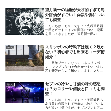
下着ってどうするのか気になりませ
ん？？せっかくオシャレしてもなんとな
くみんなの視線が気になってしまう、な
望月新一の経歴が天才的すぎて海
その他
んてことありますよね。（私も...
外評価がすごい！両親や妻につい
ても調査！
こんにちは、ちゃこです＾＾先程望月新
一氏とビットコインの関係について記事
を書いてきましたが、望月新一氏のこと
を色々調べていくうちにこの方はかなり
の天才かもしれないのだということがわ
かりました。その記事はこちら↓望月新一
スリッポンの時靴下は履く？履か
その他
とビットコインが関係す...
ない？初心者でも出来るコーデ術
紹介！
ここ数年ブームになっているスリッポ
ン。シンプルなので合わせやすいですし
私も普段からよく履いています。スリッ
ポンは靴紐がないので簡単に脱ぎ着が出
来るし何と言っても楽チン！ですよね。
でも正直一歩間違えたらダサくなりそ
セブンの冷やし甘酒の味の感想
その他
う。。。靴下はみんな履いてる...
は？カロリーや値段と口コミを調
査！
こんにちは、ちゃこです＾＾美肌効果も
あり飲む点滴として芸能人も飲んでいる
方が多い甘酒ですが、セブンプレミアム