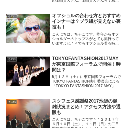
の山崎賢人さん。山崎賢人さんって格好
良いですよね、実は私も結構好きです
（笑）。笑った時の八重歯も可愛らしく
て好きなんですが、髪型も良いですよ
オフショルの合わせ方とおすすめ
その他
ね！山崎賢人さんの髪型の作り...
インナーは？ブラ紐が見えない裏
技も！
こんにちは、ちゃこです。昨年からオフ
ショルダーのトップスがとても流行って
いますよね＾＾でもオフショル着る時の
下着ってどうするのか気になりませ
ん？？せっかくオシャレしてもなんとな
くみんなの視線が気になってしまう、な
TOKYOFANTASHION2017MAY
その他
んてことありますよね。（私も...
が東京国際フォーラムで開催！時
間は？
5月１３日（土）に東京国際フォーラムで
TOKYO FANTASHION実行委員会による
「TOKYO FANTASHION 2017 MAY」と
いうイベントが開催されます。２０１４
年から始まり今年で６回目の開催なんで
すが、このイベント、なんと...
スクフェス感謝祭2017池袋の混
その他
雑状況まとめ！アクセス方法や通
販も
こんにちは、ちゃこです＾＾２０１７年
６月１０日（土）、１１日（日）の二日