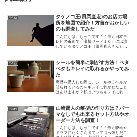
タケノコ王(風岡直宏)のお店の場
その他
所を地図で紹介！方言がおかしい
のも調査してみた
こんにちは、ちゃこです＾＾最近日本テ
レビの番組で「沸騰ワード１０」に出演
しているタケノコ王（風岡直宏さん）と
いう方を見ました。私はつい最近タケノ
コ王の存在を初めて知ったのですが、こ
の方以前から度々この番組に出演されて
シールを簡単に剥がす方法！ベタ
その他
いて結構SNSで話題にな...
ベタもキレイに取れるかやってみ
た
商品を購入した際に、シールやラベルが
貼られているのをキレイに剥がせたこと
はありますか？私はいつもキレイに剥が
せません。特に粘着力が強いものはベタ
ベタになります。ベタベタするのが嫌だ
からシールやラベルをそのままにしてお
山崎賢人の髪型の作り方は？パー
その他
こうと思っても、値段が書...
マなしでも出来るセット方法やオ
ーダー方法を調査！
こんにちは、ちゃこです＾＾最近映画や
ドラマにたくさん出ていて引っ張りだこ