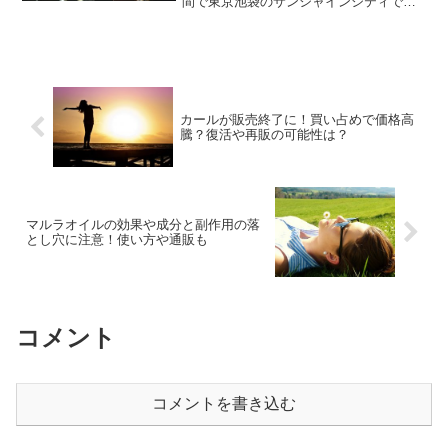
間で東京池袋のサンシャインシティで
「ラブライブ！スクフェス感謝祭2017」
が行われていますね。このイベントの為
に朝から忙しく支度をしている方も多い
と思いますが、混雑状況...
カールが販売終了に！買い占めで価格高
騰？復活や再販の可能性は？
マルラオイルの効果や成分と副作用の落
とし穴に注意！使い方や通販も
コメント
コメントを書き込む