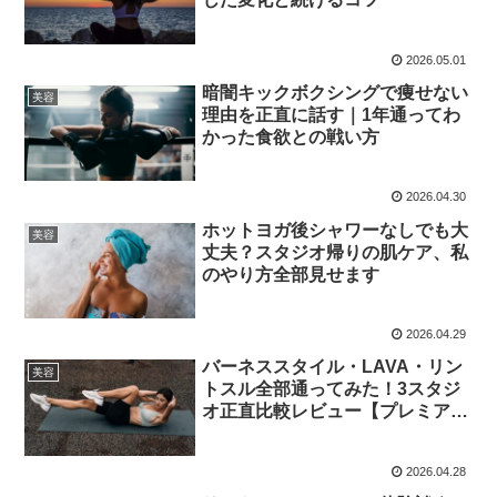
2026.05.01
暗闇キックボクシングで痩せない
美容
理由を正直に話す｜1年通ってわ
かった食欲との戦い方
2026.04.30
ホットヨガ後シャワーなしでも大
美容
丈夫？スタジオ帰りの肌ケア、私
のやり方全部見せます
2026.04.29
バーネススタイル・LAVA・リン
美容
トスル全部通ってみた！3スタジ
オ正直比較レビュー【プレミアム
フリーで3つ制覇】
2026.04.28