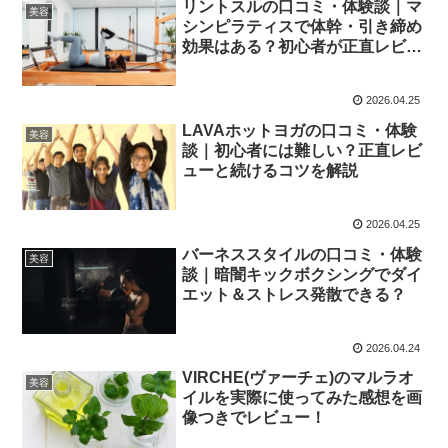
リントスルの口コミ・体験談｜マ
美容
シンピラティスで体幹・引き締め
効果はある？初心者が正直レビュ
ー
2026.04.25
LAVAホットヨガの口コミ・体験
美容
談｜初心者には難しい？正直レビ
ューと続けるコツを解説
2026.04.25
バーネススタイルの口コミ・体験
美容
談｜暗闇キックボクシングでダイ
エット＆ストレス発散できる？
2026.04.24
VIRCHE(ヴァーチェ)のマルラオ
美容
イルを実際に使ってみた感想を画
像つきでレビュー！