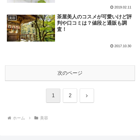
2019.02.11
茶屋美人のコスメが可愛いけど評
美容
判や口コミは？値段と通販も調
査！
2017.10.30
次のページ
次
1
2
へ
ホーム
美容