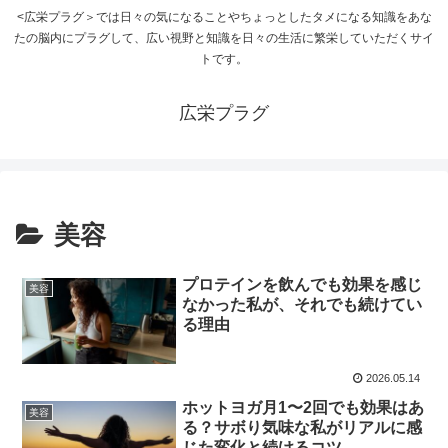
<広栄プラグ＞では日々の気になることやちょっとしたタメになる知識をあな
たの脳内にプラグして、広い視野と知識を日々の生活に繁栄していただくサイ
トです。
広栄プラグ
美容
プロテインを飲んでも効果を感じ
美容
なかった私が、それでも続けてい
る理由
2026.05.14
ホットヨガ月1〜2回でも効果はあ
美容
る？サボり気味な私がリアルに感
じた変化と続けるコツ