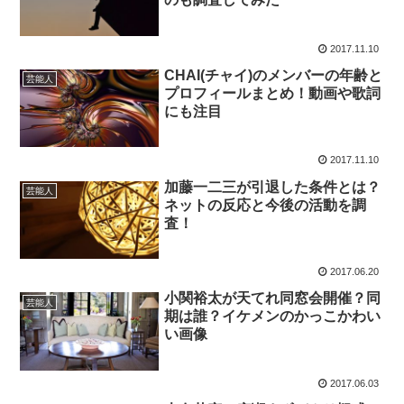
2017.11.10
CHAI(チャイ)のメンバーの年齢と
芸能人
プロフィールまとめ！動画や歌詞
にも注目
2017.11.10
加藤一二三が引退した条件とは？
芸能人
ネットの反応と今後の活動を調
査！
2017.06.20
小関裕太が天てれ同窓会開催？同
芸能人
期は誰？イケメンのかっこかわい
い画像
2017.06.03