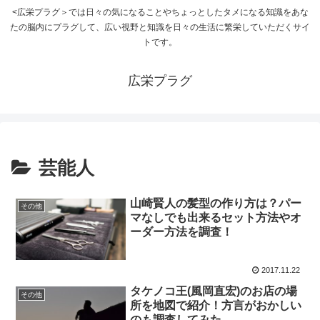
<広栄プラグ＞では日々の気になることやちょっとしたタメになる知識をあな
たの脳内にプラグして、広い視野と知識を日々の生活に繁栄していただくサイ
トです。
広栄プラグ
芸能人
山崎賢人の髪型の作り方は？パー
その他
マなしでも出来るセット方法やオ
ーダー方法を調査！
2017.11.22
タケノコ王(風岡直宏)のお店の場
その他
所を地図で紹介！方言がおかしい
のも調査してみた