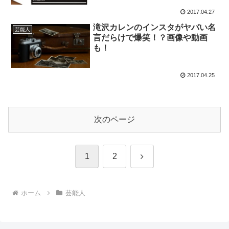
2017.04.27
滝沢カレンのインスタがヤバい名
芸能人
言だらけで爆笑！？画像や動画
も！
2017.04.25
次のページ
次
1
2
へ
ホーム
芸能人