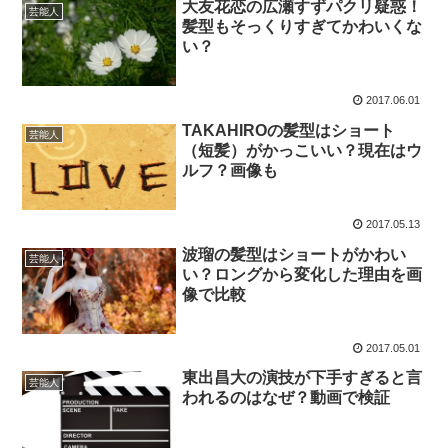
大友花恋の広瀬すずパクリ疑惑！
芸能人
髪型もそっくりすぎてかわいくな
い？
2017.06.01
TAKAHIROの髪型はショート
芸能人
（短髪）がかっこいい？現在はウ
ルフ？画像も
2017.05.13
波瑠の髪型はショートがかわい
芸能人
い？ロングから変化した理由を画
像で比較
2017.05.01
東出昌大の演技が下手すぎると言
芸能人
われるのはなぜ？動画で検証