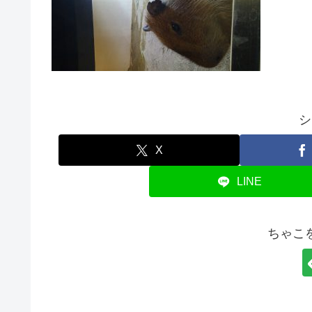
シ
X
LINE
ちゃこ